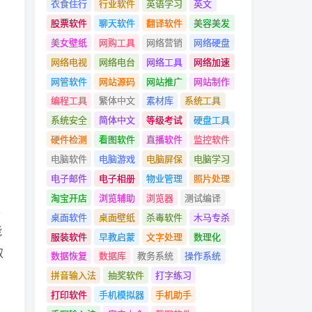
衣食住行
行业软件
英语学习
英文
股票软件
聊天软件
翻译软件
美容美发
美女壁纸
网购工具
网络营销
网络硬盘
网络电视
网络电台
网络工具
网络加速
网管软件
网站源码
网站推广
网站制作
编程工具
繁体中文
素材库
系统工具
系统安全
简体中文
等级考试
硬盘工具
硬件检测
看图软件
直播软件
监控软件
电脑软件
电脑游戏
电脑屏保
电脑学习
电子邮件
电子相册
物业管理
照片处理
淘宝开店
浏览辅助
浏览器
测试编译
采
桌面软件
桌面壁纸
杀毒软件
木马专杀
能
服装软件
早教启蒙
文字处理
数理化
取
数据恢复
数据库
教务系统
操作系统
拼音输入法
抽奖软件
打字练习
打印软件
手机模拟器
手机助手