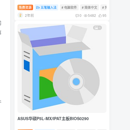
免费资源
五笔输入法
# 电脑软件
# 简体中文
# 免费软件
2年前
0
5482
95
前
1
信
件
ASUS华硕P5L-MX/IPAT主板BIOS0290