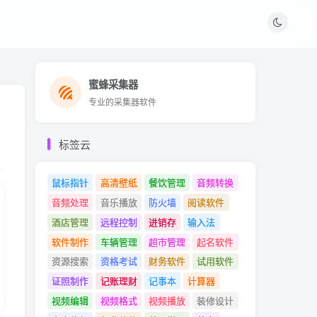
蜜蜂采集器
蜜蜂采集器
专业的采集器软件
专业的采集器软件
标签云
鼠标指针
高清壁纸
餐饮管理
音频转换
音频处理
音乐播放
防火墙
阅读软件
酒店管理
远程控制
进销存
输入法
软件制作
车辆管理
超市管理
起名软件
资源搜索
资格考试
财务软件
试用软件
证照制作
记账理财
记事本
计算器
视频编辑
视频格式
视频播放
装修设计