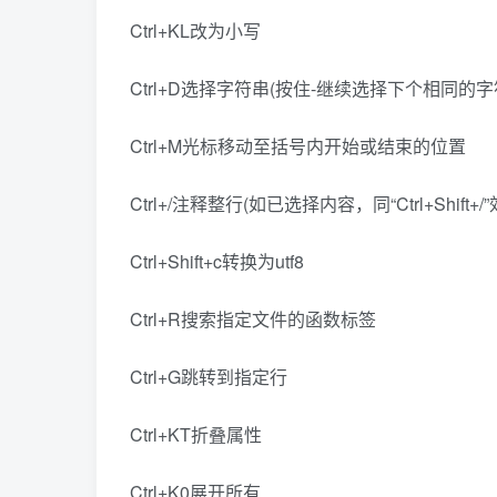
Ctrl+KL改为小写
Ctrl+D选择字符串(按住-继续选择下个相同的字
Ctrl+M光标移动至括号内开始或结束的位置
Ctrl+/注释整行(如已选择内容，同“Ctrl+Shift+/”
Ctrl+Shift+c转换为utf8
Ctrl+R搜索指定文件的函数标签
Ctrl+G跳转到指定行
Ctrl+KT折叠属性
Ctrl+K0展开所有