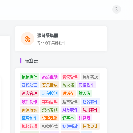
蜜蜂采集器
蜜蜂采集器
专业的采集器软件
专业的采集器软件
标签云
鼠标指针
高清壁纸
餐饮管理
音频转换
音频处理
音乐播放
防火墙
阅读软件
酒店管理
远程控制
进销存
输入法
软件制作
车辆管理
超市管理
起名软件
资源搜索
资格考试
财务软件
试用软件
证照制作
记账理财
记事本
计算器
视频编辑
视频格式
视频播放
装修设计