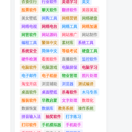
衣食住行
行业软件
英语学习
英文
股票软件
聊天软件
翻译软件
美容美发
美女壁纸
网购工具
网络营销
网络硬盘
网络电视
网络电台
网络工具
网络加速
网管软件
网站源码
网站推广
网站制作
编程工具
繁体中文
素材库
系统工具
系统安全
简体中文
等级考试
硬盘工具
硬件检测
看图软件
直播软件
监控软件
电脑软件
电脑游戏
电脑屏保
电脑学习
电子邮件
电子相册
物业管理
照片处理
淘宝开店
浏览辅助
浏览器
测试编译
桌面软件
桌面壁纸
杀毒软件
木马专杀
服装软件
早教启蒙
文字处理
数理化
数据恢复
数据库
教务系统
操作系统
拼音输入法
抽奖软件
打字练习
打印软件
手机模拟器
手机助手