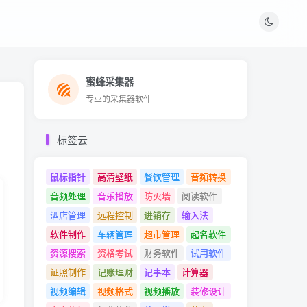
蜜蜂采集器
蜜蜂采集器
专业的采集器软件
专业的采集器软件
标签云
鼠标指针
高清壁纸
餐饮管理
音频转换
音频处理
音乐播放
防火墙
阅读软件
酒店管理
远程控制
进销存
输入法
软件制作
车辆管理
超市管理
起名软件
资源搜索
资格考试
财务软件
试用软件
证照制作
记账理财
记事本
计算器
视频编辑
视频格式
视频播放
装修设计