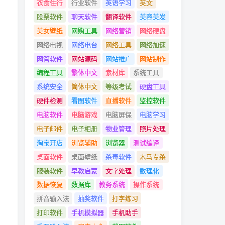
衣食住行
行业软件
英语学习
英文
股票软件
聊天软件
翻译软件
美容美发
美女壁纸
网购工具
网络营销
网络硬盘
网络电视
网络电台
网络工具
网络加速
网管软件
网站源码
网站推广
网站制作
编程工具
繁体中文
素材库
系统工具
系统安全
简体中文
等级考试
硬盘工具
硬件检测
看图软件
直播软件
监控软件
电脑软件
电脑游戏
电脑屏保
电脑学习
电子邮件
电子相册
物业管理
照片处理
淘宝开店
浏览辅助
浏览器
测试编译
桌面软件
桌面壁纸
杀毒软件
木马专杀
服装软件
早教启蒙
文字处理
数理化
数据恢复
数据库
教务系统
操作系统
拼音输入法
抽奖软件
打字练习
打印软件
手机模拟器
手机助手