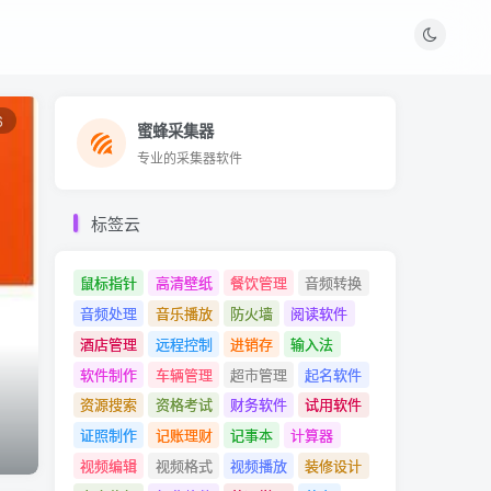
6
蜜蜂采集器
蜜蜂采集器
专业的采集器软件
专业的采集器软件
标签云
鼠标指针
高清壁纸
餐饮管理
音频转换
音频处理
音乐播放
防火墙
阅读软件
酒店管理
远程控制
进销存
输入法
软件制作
车辆管理
超市管理
起名软件
资源搜索
资格考试
财务软件
试用软件
证照制作
记账理财
记事本
计算器
视频编辑
视频格式
视频播放
装修设计