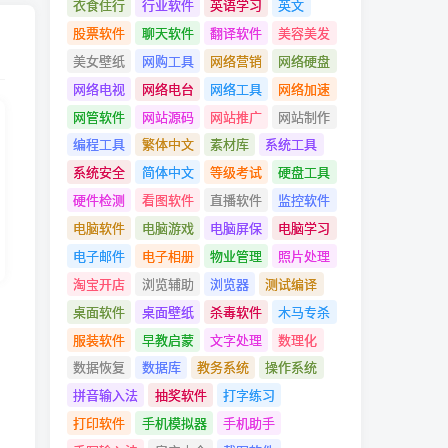
衣食住行
行业软件
英语学习
英文
股票软件
聊天软件
翻译软件
美容美发
美女壁纸
网购工具
网络营销
网络硬盘
网络电视
网络电台
网络工具
网络加速
网管软件
网站源码
网站推广
网站制作
编程工具
繁体中文
素材库
系统工具
系统安全
简体中文
等级考试
硬盘工具
硬件检测
看图软件
直播软件
监控软件
电脑软件
电脑游戏
电脑屏保
电脑学习
电子邮件
电子相册
物业管理
照片处理
淘宝开店
浏览辅助
浏览器
测试编译
桌面软件
桌面壁纸
杀毒软件
木马专杀
服装软件
早教启蒙
文字处理
数理化
数据恢复
数据库
教务系统
操作系统
拼音输入法
抽奖软件
打字练习
打印软件
手机模拟器
手机助手