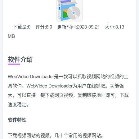
下载量:0
评分:8.0
更新时间:2023-09-21
大小:3.13
MB
软件介绍
WebVideo Downloader是一款可以抓取视频网站的视频的工
具软件。WebVideo Downloader为用户在线抓取。功能强
大，可以直接一键下载网页视频，复制链接地址即可，下载
速度稳定。
软件特性
下载视频网站的视频，几十个常用的视频网站。