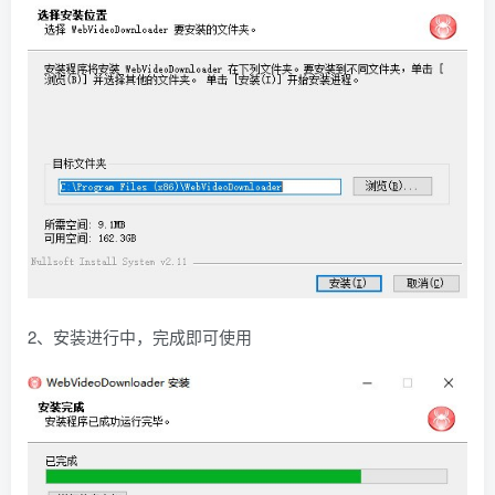
2、安装进行中，完成即可使用