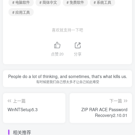
# 电脑软件
# 简体中文
# 免费软件
# 系统工具
# 应用工具
喜欢就支持一下吧
点赞
20
分享
People do a lot of thinking, and sometimes, that's what kills us.
有时候是我们自己想太多才让自己如此难受
上一篇
下一篇
WinNTSetup5.3
ZIP RAR ACE Password
Recovery2.10.01
相关推荐