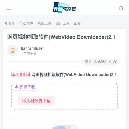
首页
电脑软件
系统工具
应用工具
正文
网页视频抓取软件(WebVideo Downloader)2.1
tianran8user
1年前更新
0
6353
20
网页视频抓取软件(WebVideo Downloader)2.1
免费资源
资源下载
中关村分流下载