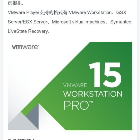
虚拟机.
VMware Player支持的格式有:VMware Workstation、GSX
Server/ESX Server、Microsoft virtual machines、Symantec
LiveState Recovery.