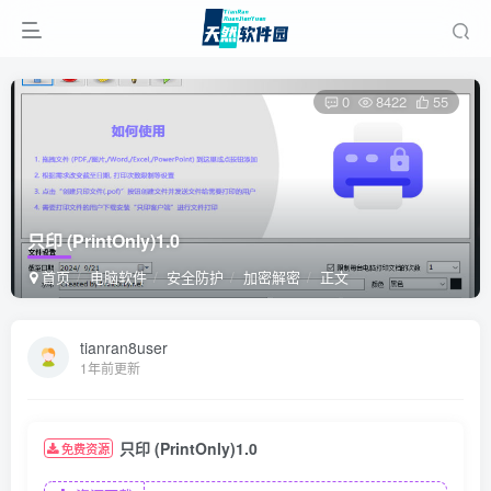
0
8422
55
只印 (PrintOnly)1.0
首页
电脑软件
安全防护
加密解密
正文
tianran8user
1年前更新
只印 (PrintOnly)1.0
免费资源