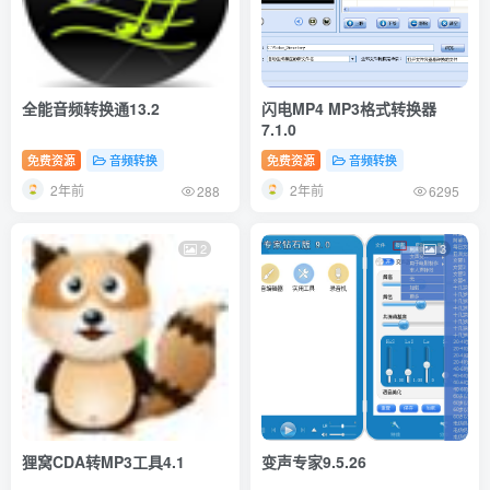
全能音频转换通13.2
闪电MP4 MP3格式转换器
7.1.0
免费资源
音频转换
免费资源
音频转换
2年前
2年前
288
6295
2
3
狸窝CDA转MP3工具4.1
变声专家9.5.26