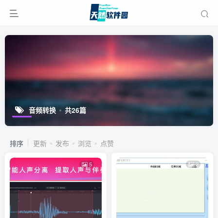
音频转换
共26篇
排序
更新
发布
浏览
点赞
5
2