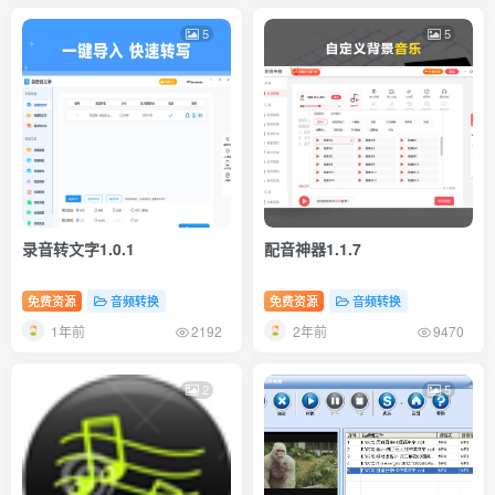
5
5
录音转文字1.0.1
配音神器1.1.7
免费资源
音频转换
免费资源
音频转换
1年前
2年前
2192
9470
2
5