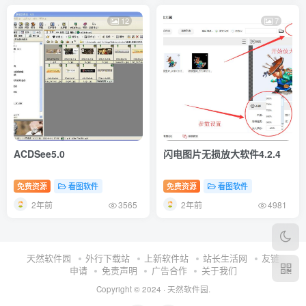
12
7
ACDSee5.0
闪电图片无损放大软件4.2.4
免费资源
看图软件
免费资源
看图软件
2年前
2年前
3565
4981
天然软件园
外行下载站
上新软件站
站长生活网
友链
申请
免责声明
广告合作
关于我们
Copyright © 2024 ·
天然软件园
.