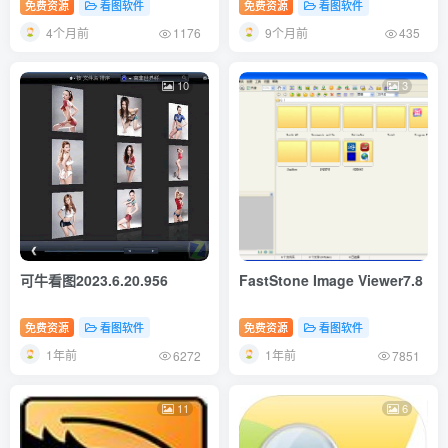
免费资源
看图软件
免费资源
看图软件
4个月前
9个月前
1176
435
10
3
可牛看图2023.6.20.956
FastStone Image Viewer7.8
免费资源
看图软件
免费资源
看图软件
1年前
1年前
6272
7851
11
6