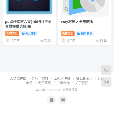
ps动作素材合集(100多个P图
vray材质大全电脑版
素材提供选择)影
免费资源
图片素材
免费资源
图片素材
2年前
2年前
7320
8642
天然软件园
外行下载站
上新软件站
站长生活网
友链
申请
免责声明
广告合作
关于我们
Copyright © 2024 ·
天然软件园
.