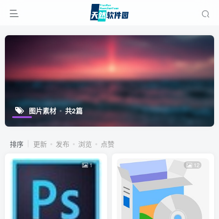
图片素材
共2篇
排序
更新
发布
浏览
点赞
1
12