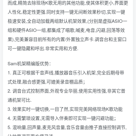
而成,精简去除现场K歌无用的其他功能,使其体积更小,界面更
人性化,稳定性更强.同时支持一键无间断效果秒切,实现一键
极速安装,全自动加载两组默认机架效果,(分别是虚拟ASIO一
组和硬件ASIO一组,都集成了唱歌,喊麦,电音,闪避,回荡等效
果),完美兼容目前所有的内置/外置独立声卡.调音台和主窗口
可一键隐藏和呼出.非常实用和方便.
Sam机架精编版优势：
1. 真正可根据干音声线,播放器音乐引入机架,完全后期母带
式处理,融合感更强,可媲美录音棚品质；
2. 调音台式控制界面,外观专业华丽,使用实用性强,非其它普
通机架可比.
3. 效果实时一键切换,一目了然,实现完美网络现场K歌功能
4. 无需繁琐设置,无需导入伴奏即可实现一键闪避功能；
5. 混响量,回声量,麦克风音量,音乐音量由推子直接控制调节,