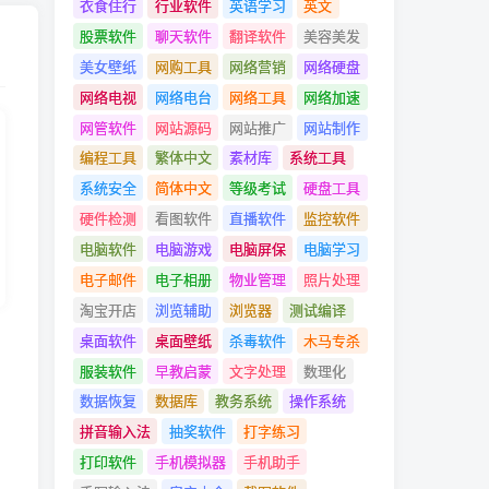
衣食住行
行业软件
英语学习
英文
股票软件
聊天软件
翻译软件
美容美发
美女壁纸
网购工具
网络营销
网络硬盘
网络电视
网络电台
网络工具
网络加速
网管软件
网站源码
网站推广
网站制作
编程工具
繁体中文
素材库
系统工具
系统安全
简体中文
等级考试
硬盘工具
硬件检测
看图软件
直播软件
监控软件
电脑软件
电脑游戏
电脑屏保
电脑学习
电子邮件
电子相册
物业管理
照片处理
淘宝开店
浏览辅助
浏览器
测试编译
桌面软件
桌面壁纸
杀毒软件
木马专杀
服装软件
早教启蒙
文字处理
数理化
数据恢复
数据库
教务系统
操作系统
拼音输入法
抽奖软件
打字练习
打印软件
手机模拟器
手机助手