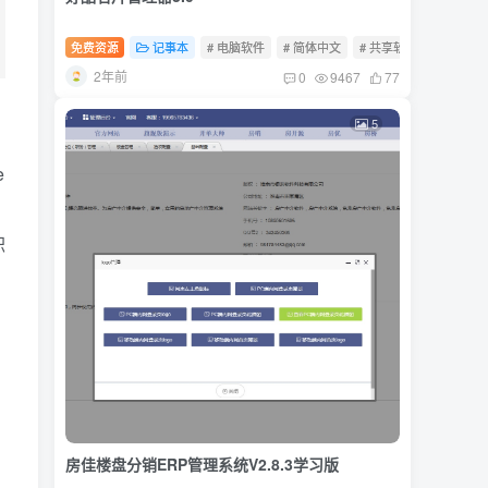
免费资源
记事本
# 电脑软件
# 简体中文
# 共享软件
2年前
0
9467
77
5
e
积
房佳楼盘分销ERP管理系统V2.8.3学习版