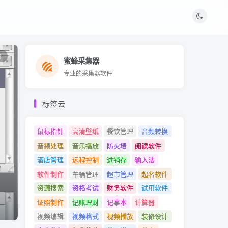
9
蜜蜂采集器
蜜蜂采集器
专业的采集器软件
专业的采集器软件
标签云
鼠标指针
高清壁纸
餐饮管理
音频转换
音频处理
音乐播放
防火墙
阅读软件
酒店管理
远程控制
进销存
输入法
软件制作
车辆管理
超市管理
起名软件
资源搜索
资格考试
财务软件
试用软件
证照制作
记账理财
记事本
计算器
视频编辑
视频格式
视频播放
装修设计