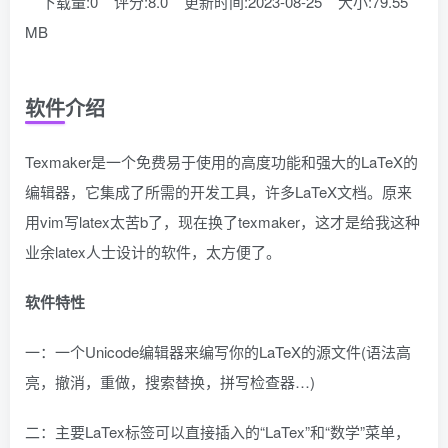
下载量:0
评分:8.0
更新时间:2023-08-25
大小:79.55
MB
软件介绍
Texmaker是一个免费易于使用的高度功能和强大的LaTeX的
编辑器，它集成了所需的开发工具，许多LaTeX文档。原来
用vim写latex太苦b了，现在换了texmaker，这才是给我这种
业余latex人士设计的软件，太方便了。
软件特性
一：一个Unicode编辑器来编写你的LaTeX的源文件(语法高
亮，撤消，重做，搜索替换，拼写检查器…)
二：主要LaTex标签可以直接插入的“LaTex”和“数学”菜单，