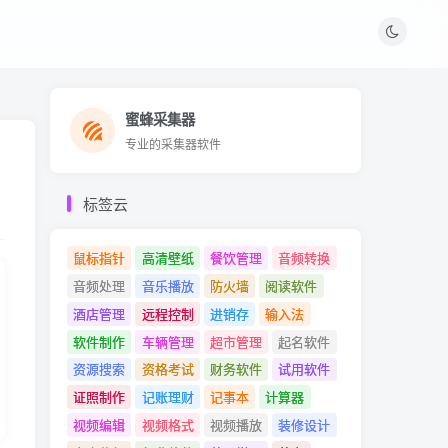
蜜蜂采集器
蜜蜂采集器
专业的采集器软件
专业的采集器软件
标签云
鼠标指针
高清壁纸
餐饮管理
音频转换
音频处理
音乐播放
防火墙
阅读软件
酒店管理
远程控制
进销存
输入法
软件制作
车辆管理
超市管理
起名软件
资源搜索
资格考试
财务软件
试用软件
证照制作
记账理财
记事本
计算器
视频编辑
视频格式
视频播放
装修设计