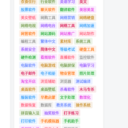
衣食住行
行业软件
英语学习
英文
股票软件
聊天软件
翻译软件
美容美发
美女壁纸
网购工具
网络营销
网络硬盘
网络电视
网络电台
网络工具
网络加速
网管软件
网站源码
网站推广
网站制作
编程工具
繁体中文
素材库
系统工具
系统安全
简体中文
等级考试
硬盘工具
硬件检测
看图软件
直播软件
监控软件
电脑软件
电脑游戏
电脑屏保
电脑学习
电子邮件
电子相册
物业管理
照片处理
淘宝开店
浏览辅助
浏览器
测试编译
桌面软件
桌面壁纸
杀毒软件
木马专杀
服装软件
早教启蒙
文字处理
数理化
数据恢复
数据库
教务系统
操作系统
拼音输入法
抽奖软件
打字练习
打印软件
手机模拟器
手机助手