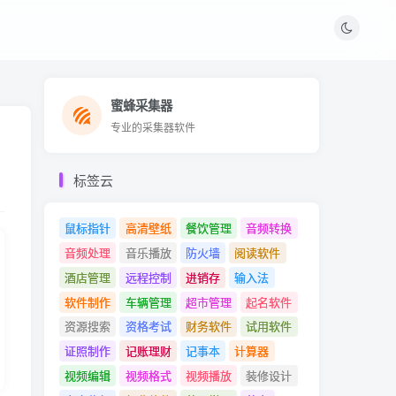
蜜蜂采集器
蜜蜂采集器
专业的采集器软件
专业的采集器软件
标签云
鼠标指针
高清壁纸
餐饮管理
音频转换
音频处理
音乐播放
防火墙
阅读软件
酒店管理
远程控制
进销存
输入法
软件制作
车辆管理
超市管理
起名软件
资源搜索
资格考试
财务软件
试用软件
证照制作
记账理财
记事本
计算器
视频编辑
视频格式
视频播放
装修设计