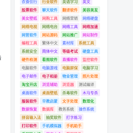
衣食住行
行业软件
英语学习
英文
股票软件
聊天软件
翻译软件
美容美发
美女壁纸
网购工具
网络营销
网络硬盘
网络电视
网络电台
网络工具
网络加速
网管软件
网站源码
网站推广
网站制作
编程工具
繁体中文
素材库
系统工具
系统安全
简体中文
等级考试
硬盘工具
看
硬件检测
看图软件
直播软件
监控软件
电脑软件
电脑游戏
电脑屏保
电脑学习
电子邮件
电子相册
物业管理
照片处理
淘宝开店
浏览辅助
浏览器
测试编译
桌面软件
桌面壁纸
杀毒软件
木马专杀
服装软件
早教启蒙
文字处理
数理化
数据恢复
数据库
教务系统
操作系统
拼音输入法
抽奖软件
打字练习
打印软件
手机模拟器
手机助手