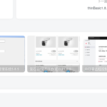
下一
thinBasic1.8
系统5.8.5
萤石云(萤石工作室)3.21.0.0
向日葵远程控制软