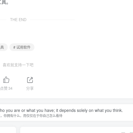
工具。
THE END
工具
# 试用软件
喜欢就支持一下吧
点赞
34
分享
you are or what you have; it depends solely on what you think.
谁，你拥有什么，而仅仅在于你自己怎么看待