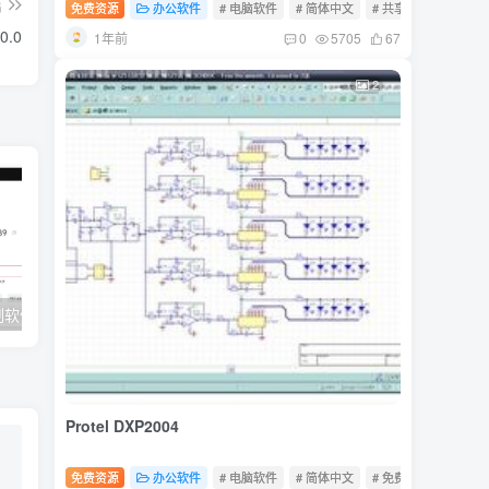
篇
免费资源
办公软件
# 电脑软件
# 简体中文
# 共享软件
.0.0
1年前
0
5705
67
2
件15.8.2
爱奇艺万能联播7.0.0.5711
MP3剪切合并
Protel DXP2004
免费资源
办公软件
# 电脑软件
# 简体中文
# 免费软件