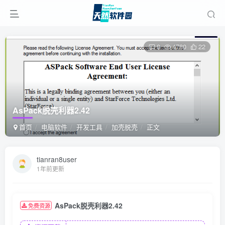
0
4780
22
AsPack脱壳利器2.42
首页
电脑软件
开发工具
加壳脱壳
正文
tianran8user
1年前更新
AsPack脱壳利器2.42
免费资源