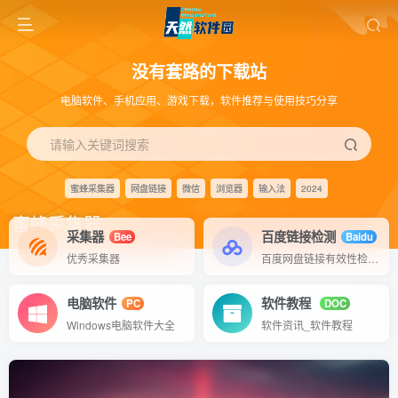
没有套路的下载站
电脑软件、手机应用、游戏下载，软件推荐与使用技巧分享
请输入关键词搜索
蜜蜂采集器
网盘链接
微信
浏览器
输入法
2024
蜜蜂采集器
采集器
百度链接检测
Bee
Baidu
优秀采集器
百度网盘链接有效性检测工具
电脑软件
软件教程
PC
DOC
Windows电脑软件大全
软件资讯_软件教程