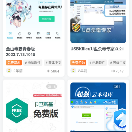
金山毒霸青春版
USBKiller(U盘杀毒专家)3.21
2023.7.13.1015
免费资源
# 电脑软件
# 简体中文
# 免费软件
免费资源
# 电脑软件
# 简体中文
2年前
2年前
5864
7347
16
4