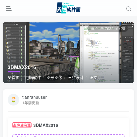
0
7635
28
3DMAX2016
首页
电脑软件
图形图像
三维设计
正文
tianran8user
1年前更新
3DMAX2016
免费资源