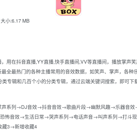
大小:6.17 MB
，用在抖音直播,YY直播,快手直播间,VV等直播间，播放掌声
新最全最热门的各种主播常用的音效数据，如笑声、掌声，各种乐
的分类专辑和几百个小的分类专辑，通过云端关键词搜索，即可下
掌声系列→DJ音效→抖音音效→歌曲片段→幽默风趣→乐器音效
→恐怖音效→生活日常→哭声系列→电话声音→叫声系列→打斗
收藏3→新增收藏4