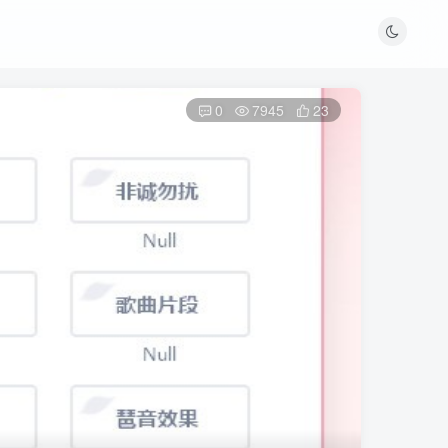
0
7945
23