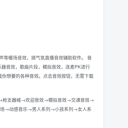
笑声等暖场音效，搞气氛直播音效辅助软件。 音
器音效，歌曲片段，模拟音效，连麦PK进行
载你想要的各种音效。点击音效按钮，无需下载
→枪支器械→欢迎音效→模拟音效→交通音效→
现场→动感音乐→男人系列→小孩系列→女人系