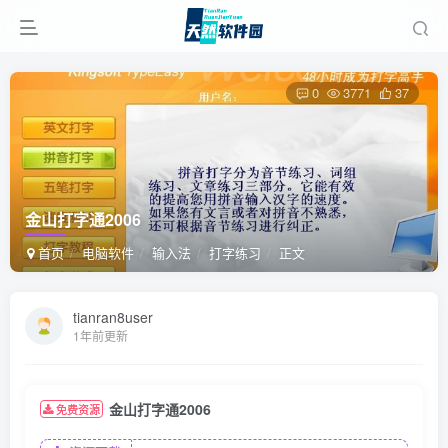
0
3771
37
金山打字通2006
首页
电脑软件
输入法
打字练习
正文
tianran8user
1年前更新
金山打字通2006
免费资源