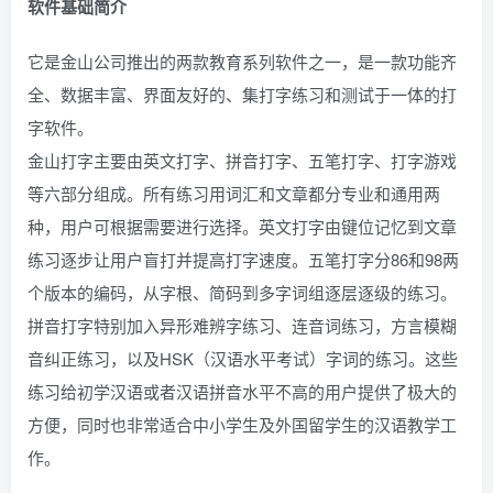
软件基础简介
它是金山公司推出的两款教育系列软件之一，是一款功能齐
全、数据丰富、界面友好的、集打字练习和测试于一体的打
字软件。
金山打字主要由英文打字、拼音打字、五笔打字、打字游戏
等六部分组成。所有练习用词汇和文章都分专业和通用两
种，用户可根据需要进行选择。英文打字由键位记忆到文章
练习逐步让用户盲打并提高打字速度。五笔打字分86和98两
个版本的编码，从字根、简码到多字词组逐层逐级的练习。
拼音打字特别加入异形难辨字练习、连音词练习，方言模糊
音纠正练习，以及HSK（汉语水平考试）字词的练习。这些
练习给初学汉语或者汉语拼音水平不高的用户提供了极大的
方便，同时也非常适合中小学生及外国留学生的汉语教学工
作。