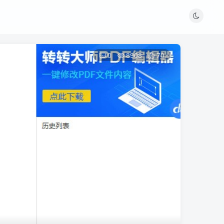
0
8908
70