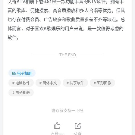
艾奇KTV相册下载6.81是一款功能丰富的KTV软件，拥有丰
富的歌库、便捷搜索、高音质播放和多人合唱等优势。但其
也存在付费会员、广告较多和歌曲质量参差不齐等缺点。总
体而言，对于喜欢K歌娱乐的用户来说，是一款值得考虑的
软件。
THE END
电子相册
# 电脑软件
# 简体中文
# 共享软件
# 图形图像
# 电子相册
喜欢就支持一下吧
点赞
88
分享