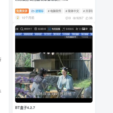
免费资源
进销存
# 电脑软件
# 简体中文
# 共享软件
10个月前
0
9267
36
9
所
手
BT盒子4.2.7