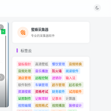
7
蜜蜂采集器
蜜蜂采集器
专业的采集器软件
专业的采集器软件
标签云
鼠标指针
高清壁纸
餐饮管理
音频转换
音频处理
音乐播放
防火墙
阅读软件
酒店管理
远程控制
进销存
输入法
软件制作
车辆管理
超市管理
起名软件
资源搜索
资格考试
财务软件
试用软件
证照制作
记账理财
记事本
计算器
视频编辑
视频格式
视频播放
装修设计