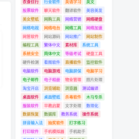
衣食住行
行业软件
英语学习
英文
股票软件
聊天软件
翻译软件
美容美发
美女壁纸
网购工具
网络营销
网络硬盘
网络电视
网络电台
网络工具
网络加速
网管软件
网站源码
网站推广
网站制作
编程工具
繁体中文
素材库
系统工具
系统安全
简体中文
等级考试
硬盘工具
硬件检测
看图软件
直播软件
监控软件
电脑软件
电脑游戏
电脑屏保
电脑学习
电子邮件
电子相册
物业管理
照片处理
淘宝开店
浏览辅助
浏览器
测试编译
桌面软件
桌面壁纸
杀毒软件
木马专杀
服装软件
早教启蒙
文字处理
数理化
数据恢复
数据库
教务系统
操作系统
拼音输入法
抽奖软件
打字练习
打印软件
手机模拟器
手机助手