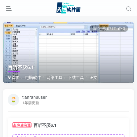
0
9717
3
百听不厌6.1
首页
电脑软件
网络工具
下载工具
正文
tianran8user
1年前更新
百听不厌6.1
免费资源