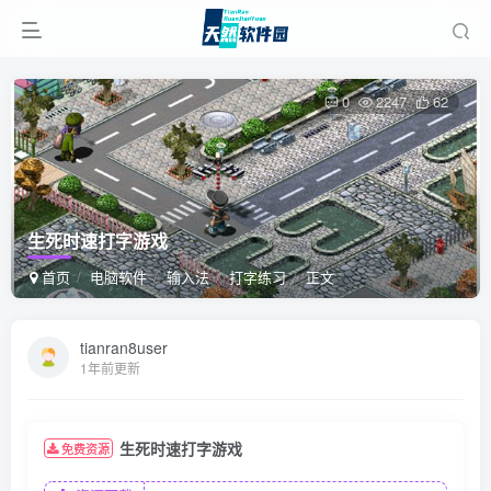
0
2247
62
生死时速打字游戏
首页
电脑软件
输入法
打字练习
正文
tianran8user
1年前更新
生死时速打字游戏
免费资源