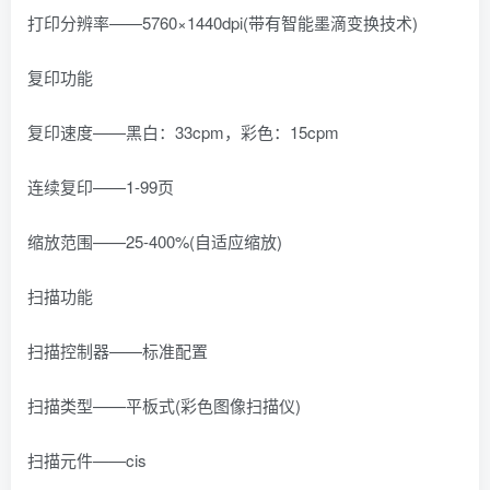
打印分辨率——5760×1440dpi(带有智能墨滴变换技术)
复印功能
复印速度——黑白：33cpm，彩色：15cpm
连续复印——1-99页
缩放范围——25-400%(自适应缩放)
扫描功能
扫描控制器——标准配置
扫描类型——平板式(彩色图像扫描仪)
扫描元件——cis