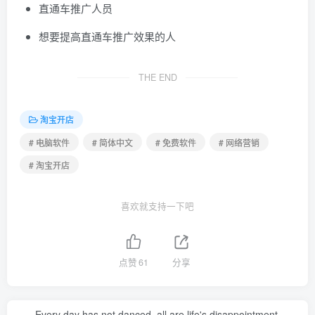
直通车推广人员
想要提高直通车推广效果的人
THE END
淘宝开店
# 电脑软件
# 简体中文
# 免费软件
# 网络营销
# 淘宝开店
喜欢就支持一下吧
点赞
61
分享
Every day has not danced, all are life's disappointment.