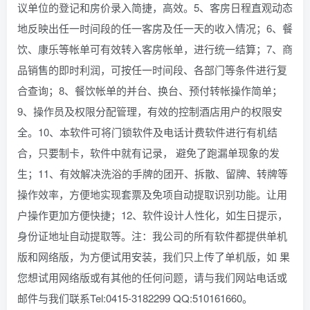
议单位的登记和房价录入简捷，高效。5、客房日程直观动态
地反映出任一时间段的任一客房及任一天的收入情况；6、餐
饮、康乐等帐单可有效转入客房帐单，进行统一结算；7、商
品销售的即时利润，可按任一时间段、各部门等条件进行复
合查询；8、餐饮帐单的并台、换台、预付转帐操作简单；
9、操作员及权限分配管理，有效的控制酒店用户的权限安
全。10、本软件可将门锁软件及电话计费软件进行有机结
合，只要制卡，软件中就有记录， 避免了跑漏单现象的发
生；11、有效解决洗浴的手牌的团开、拆散、留牌、转牌等
操作效率，方便地实现套票及免项自动提取识别功能。让用
户操作更加方便快捷；12、软件设计人性化，如生日提示，
身份证地址自动提取等。注：我公司的所有软件都提供单机
版和网络版，为方便试用安装，我们只上传了单机版，如 果
您想试用网络版或有其他的任何问题，请与我们网站电话或
邮件与我们联系Tel:0415-3182299 QQ:510161660。