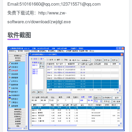
Email:
510161660@qq.com
;
123715571@qq.com
免费下载试用：http://www.zw-
software.cn/download/zwjdgl.exe
软件截图