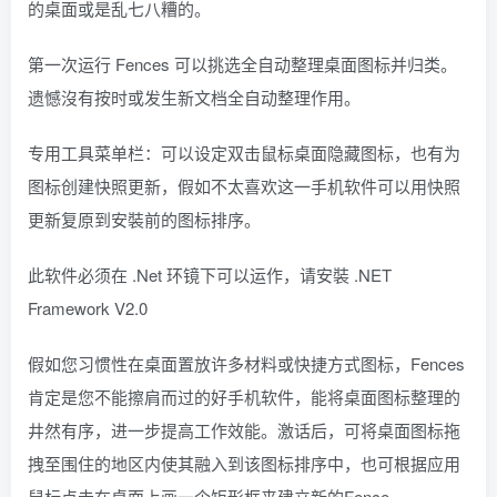
的桌面或是乱七八糟的。
第一次运行 Fences 可以挑选全自动整理桌面图标并归类。
遗憾沒有按时或发生新文档全自动整理作用。
专用工具菜单栏：可以设定双击鼠标桌面隐藏图标，也有为
图标创建快照更新，假如不太喜欢这一手机软件可以用快照
更新复原到安裝前的图标排序。
此软件必须在 .Net 环镜下可以运作，请安裝 .NET
Framework V2.0
假如您习惯性在桌面置放许多材料或快捷方式图标，Fences
肯定是您不能擦肩而过的好手机软件，能将桌面图标整理的
井然有序，进一步提高工作效能。激话后，可将桌面图标拖
拽至围住的地区内使其融入到该图标排序中，也可根据应用
鼠标点击在桌面上画一个矩形框来建立新的Fence.