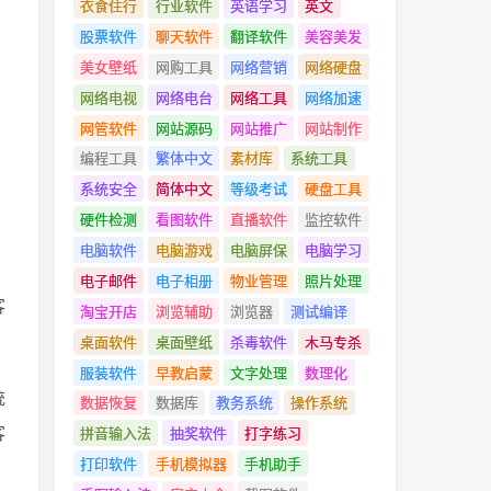
衣食住行
行业软件
英语学习
英文
股票软件
聊天软件
翻译软件
美容美发
美女壁纸
网购工具
网络营销
网络硬盘
网络电视
网络电台
网络工具
网络加速
网管软件
网站源码
网站推广
网站制作
编程工具
繁体中文
素材库
系统工具
系统安全
简体中文
等级考试
硬盘工具
硬件检测
看图软件
直播软件
监控软件
电脑软件
电脑游戏
电脑屏保
电脑学习
电子邮件
电子相册
物业管理
照片处理
客
淘宝开店
浏览辅助
浏览器
测试编译
桌面软件
桌面壁纸
杀毒软件
木马专杀
服装软件
早教启蒙
文字处理
数理化
统
数据恢复
数据库
教务系统
操作系统
客
拼音输入法
抽奖软件
打字练习
打印软件
手机模拟器
手机助手