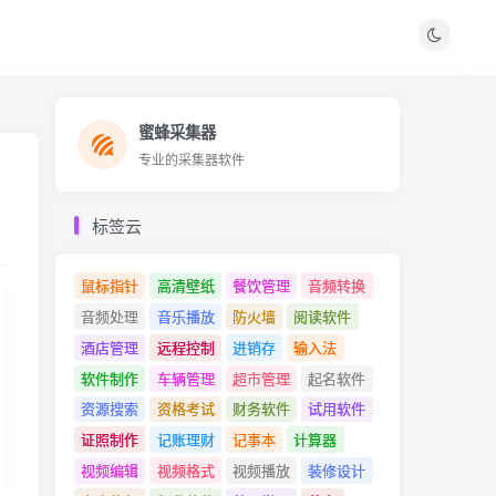
蜜蜂采集器
蜜蜂采集器
专业的采集器软件
专业的采集器软件
标签云
鼠标指针
高清壁纸
餐饮管理
音频转换
音频处理
音乐播放
防火墙
阅读软件
酒店管理
远程控制
进销存
输入法
软件制作
车辆管理
超市管理
起名软件
资源搜索
资格考试
财务软件
试用软件
证照制作
记账理财
记事本
计算器
视频编辑
视频格式
视频播放
装修设计