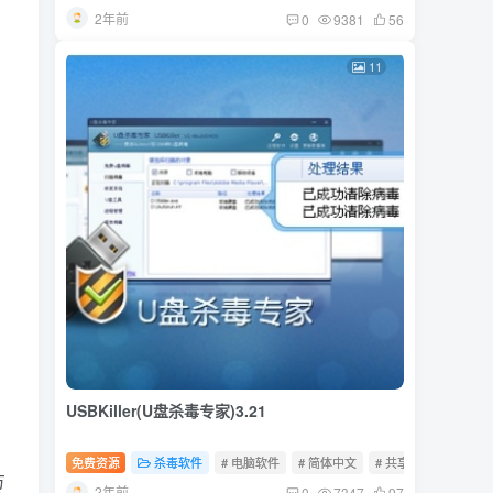
2年前
0
9381
56
11
USBKiller(U盘杀毒专家)3.21
免费资源
杀毒软件
# 电脑软件
# 简体中文
# 共享软件
方
2年前
0
7347
97