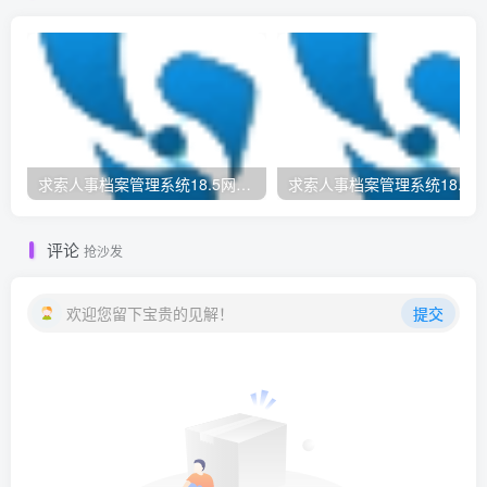
求索人事档案管理系统18.5网络版
求
评论
抢沙发
欢迎您留下宝贵的见解！
提交