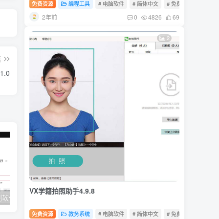
免费资源
编程工具
# 电脑软件
# 简体中文
# 免费软件
2年前
0
4826
69
2
篇
.0
VX学籍拍照助手4.9.8
件15.8.2
爱奇艺万能联播7.0.0.5711
MP3剪切合并
免费资源
教务系统
# 电脑软件
# 简体中文
# 免费软件