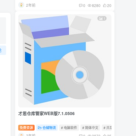
2年前
0
8280
20
1
论
才思仓库管家WEB版7.1.0506
免费资源
仓储物流
# 电脑软件
# 简体中文
# 共享软件
2年前
0
3873
35