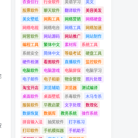
衣食住行
行业软件
英语学习
英文
股票软件
聊天软件
翻译软件
美容美发
美女壁纸
网购工具
网络营销
网络硬盘
网络电视
网络电台
网络工具
网络加速
网管软件
网站源码
网站推广
网站制作
编程工具
繁体中文
素材库
系统工具
系统安全
简体中文
等级考试
硬盘工具
硬件检测
看图软件
直播软件
监控软件
电脑软件
电脑游戏
电脑屏保
电脑学习
完
电子邮件
电子相册
物业管理
照片处理
淘宝开店
浏览辅助
浏览器
测试编译
、
桌面软件
桌面壁纸
杀毒软件
木马专杀
服装软件
早教启蒙
文字处理
数理化
数据恢复
数据库
教务系统
操作系统
拼音输入法
抽奖软件
打字练习
按
打印软件
手机模拟器
手机助手
片