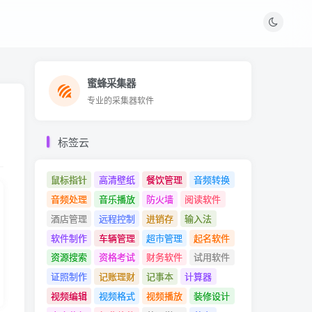
蜜蜂采集器
蜜蜂采集器
专业的采集器软件
专业的采集器软件
标签云
鼠标指针
高清壁纸
餐饮管理
音频转换
音频处理
音乐播放
防火墙
阅读软件
酒店管理
远程控制
进销存
输入法
软件制作
车辆管理
超市管理
起名软件
资源搜索
资格考试
财务软件
试用软件
证照制作
记账理财
记事本
计算器
视频编辑
视频格式
视频播放
装修设计