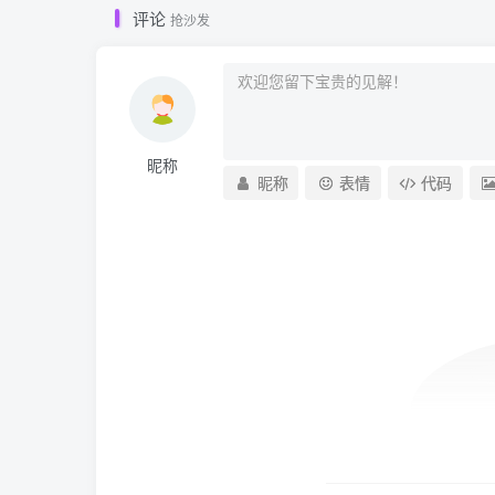
评论
抢沙发
昵称
昵称
表情
代码