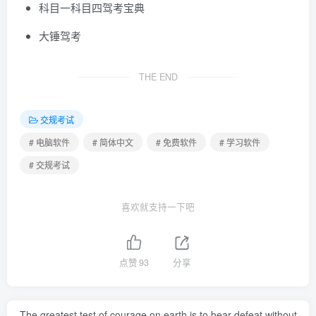
科目一科目四驾考宝典
大锤驾考
THE END
交规考试
# 电脑软件
# 简体中文
# 免费软件
# 学习软件
# 交规考试
喜欢就支持一下吧
点赞
93
分享
The greatest test of courage on earth is to bear defeat without