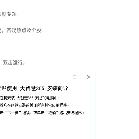
度专题;
，答疑热点及个股;
，双击运行。