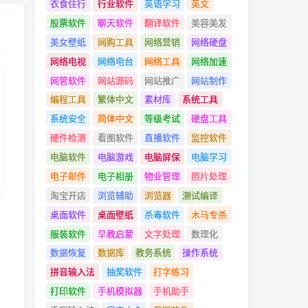
衣食住行
行业软件
英语学习
英文
股票软件
聊天软件
翻译软件
美容美发
美女壁纸
网购工具
网络营销
网络硬盘
网络电视
网络电台
网络工具
网络加速
网管软件
网站源码
网站推广
网站制作
编程工具
繁体中文
素材库
系统工具
系统安全
简体中文
等级考试
硬盘工具
硬件检测
看图软件
直播软件
监控软件
电脑软件
电脑游戏
电脑屏保
电脑学习
电子邮件
电子相册
物业管理
照片处理
淘宝开店
浏览辅助
浏览器
测试编译
桌面软件
桌面壁纸
杀毒软件
木马专杀
服装软件
早教启蒙
文字处理
数理化
数据恢复
数据库
教务系统
操作系统
拼音输入法
抽奖软件
打字练习
打印软件
手机模拟器
手机助手