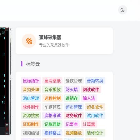
2
蜜蜂采集器
蜜蜂采集器
专业的采集器软件
专业的采集器软件
标签云
鼠标指针
高清壁纸
餐饮管理
音频转换
音频处理
音乐播放
防火墙
阅读软件
酒店管理
远程控制
进销存
输入法
软件制作
车辆管理
超市管理
起名软件
资源搜索
资格考试
财务软件
试用软件
证照制作
记账理财
记事本
计算器
视频编辑
视频格式
视频播放
装修设计