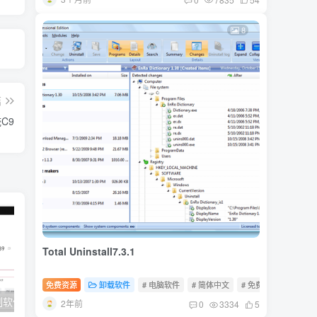
8
篇
C9
Total Uninstall7.3.1
免费资源
卸载软件
# 电脑软件
# 简体中文
# 免费软件
件15.8.2
爱奇艺万能联播7.0.0.5711
MP3剪切合并
2年前
0
3334
5