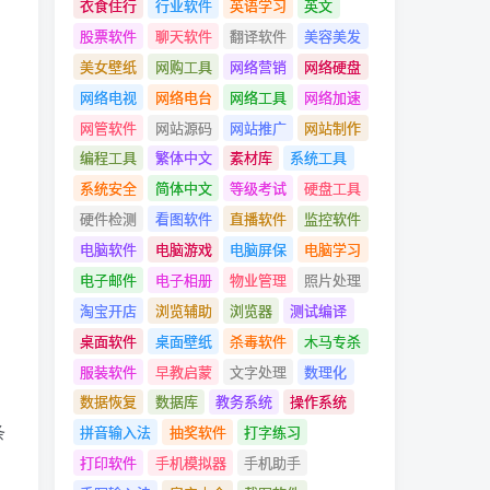
衣食住行
行业软件
英语学习
英文
股票软件
聊天软件
翻译软件
美容美发
美女壁纸
网购工具
网络营销
网络硬盘
网络电视
网络电台
网络工具
网络加速
网管软件
网站源码
网站推广
网站制作
编程工具
繁体中文
素材库
系统工具
系统安全
简体中文
等级考试
硬盘工具
硬件检测
看图软件
直播软件
监控软件
电脑软件
电脑游戏
电脑屏保
电脑学习
，
电子邮件
电子相册
物业管理
照片处理
淘宝开店
浏览辅助
浏览器
测试编译
桌面软件
桌面壁纸
杀毒软件
木马专杀
服装软件
早教启蒙
文字处理
数理化
数据恢复
数据库
教务系统
操作系统
条
拼音输入法
抽奖软件
打字练习
打印软件
手机模拟器
手机助手