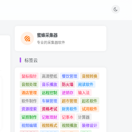
蜜蜂采集器
蜜蜂采集器
专业的采集器软件
专业的采集器软件
标签云
鼠标指针
高清壁纸
餐饮管理
音频转换
音频处理
音乐播放
防火墙
阅读软件
酒店管理
远程控制
进销存
输入法
软件制作
车辆管理
超市管理
起名软件
资源搜索
资格考试
财务软件
试用软件
证照制作
记账理财
记事本
计算器
视频编辑
视频格式
视频播放
装修设计