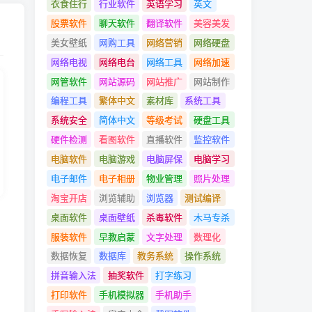
衣食住行
行业软件
英语学习
英文
股票软件
聊天软件
翻译软件
美容美发
美女壁纸
网购工具
网络营销
网络硬盘
网络电视
网络电台
网络工具
网络加速
网管软件
网站源码
网站推广
网站制作
编程工具
繁体中文
素材库
系统工具
系统安全
简体中文
等级考试
硬盘工具
硬件检测
看图软件
直播软件
监控软件
电脑软件
电脑游戏
电脑屏保
电脑学习
电子邮件
电子相册
物业管理
照片处理
淘宝开店
浏览辅助
浏览器
测试编译
桌面软件
桌面壁纸
杀毒软件
木马专杀
服装软件
早教启蒙
文字处理
数理化
数据恢复
数据库
教务系统
操作系统
拼音输入法
抽奖软件
打字练习
打印软件
手机模拟器
手机助手