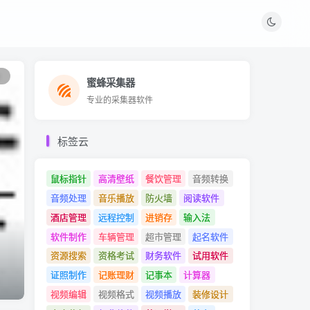
1
蜜蜂采集器
蜜蜂采集器
专业的采集器软件
专业的采集器软件
标签云
鼠标指针
高清壁纸
餐饮管理
音频转换
音频处理
音乐播放
防火墙
阅读软件
酒店管理
远程控制
进销存
输入法
软件制作
车辆管理
超市管理
起名软件
资源搜索
资格考试
财务软件
试用软件
证照制作
记账理财
记事本
计算器
视频编辑
视频格式
视频播放
装修设计