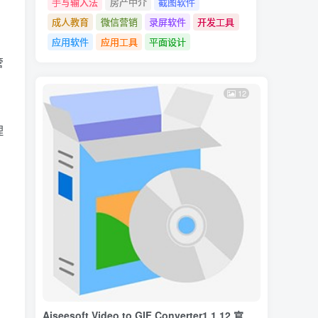
手写输入法
房产中介
截图软件
成人教育
微信营销
录屏软件
开发工具
应用软件
应用工具
平面设计
管
，
12
理
Aiseesoft Video to GIF Converter1.1.12 官