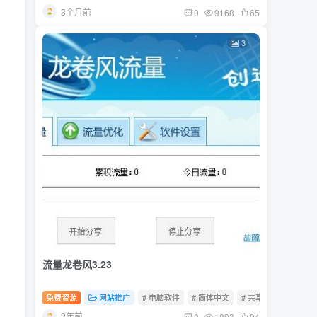
3个月前
0
9168
65
3
流量龙卷风3.23
免费资源
网站推广
# 电脑软件
# 简体中文
# 共享软件
2年前
0
1893
94