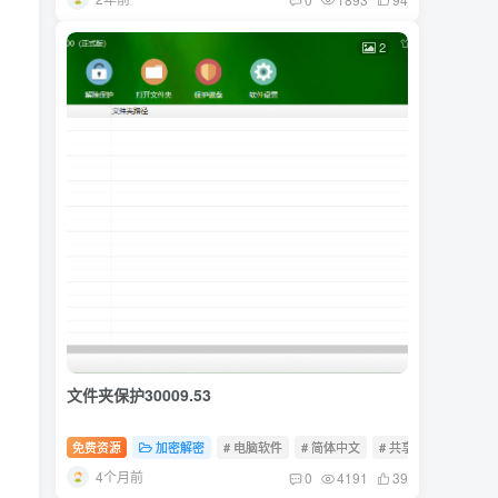
2
文件夹保护30009.53
免费资源
加密解密
# 电脑软件
# 简体中文
# 共享软件
，
4个月前
0
4191
39